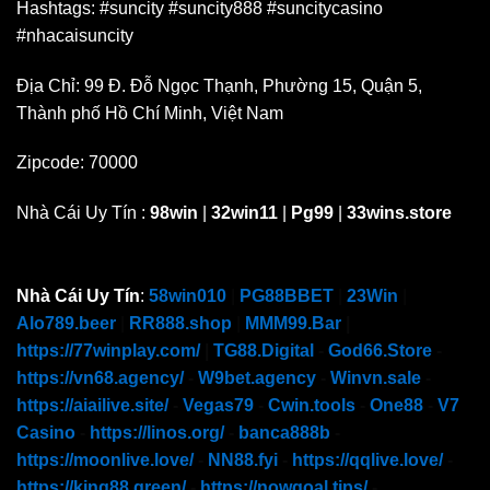
Hashtags: #suncity #suncity888 #suncitycasino
#nhacaisuncity
Địa Chỉ: 99 Đ. Đỗ Ngọc Thạnh, Phường 15, Quận 5,
Thành phố Hồ Chí Minh, Việt Nam
Zipcode: 70000
Nhà Cái Uy Tín :
98win
|
32win11
|
Pg99
|
33wins.store
Nhà Cái Uy Tín
:
58win010
|
PG88BBET
|
23Win
|
Alo789.beer
|
RR888.shop
|
MMM99.Bar
|
https://77winplay.com/
|
TG88.Digital
-
God66.Store
-
https://vn68.agency/
-
W9bet.agency
-
Winvn.sale
-
https://aiailive.site/
-
Vegas79
-
Cwin.tools
-
One88
-
V7
Casino
-
https://linos.org/
-
banca888b
-
https://moonlive.love/
-
NN88.fyi
-
https://qqlive.love/
-
https://king88.green/
-
https://nowgoal.tips/
-