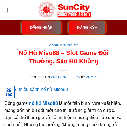
Skip
to
content
ĐĂNG NHẬP
ĐĂNG KÝ+
CASINO SUNCITY
Nổ Hũ Miso88 – Slot Game Đổi
Thưởng, Săn Hũ Khủng
POSTED ON
26 THÁNG 2, 2026
BY
ADMIN
26
Th2
Cổng game
nổ hũ Miso88
là một “tân binh” vừa xuất hiện,
mang đến nhiều đổi mới cho thị trường giải trí cá cược.
Bạn có thể tham gia và trải nghiệm những điều hấp dẫn và
cuốn hút. Những hũ thưởng “khủng” đang chờ đợi người