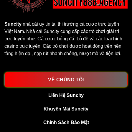
Rút
Nhanh
Suncity
nhà cái uy tín tại thị trường cá cược trực tuyến
Việt Nam. Nhà cái Suncity cung cấp các trò chơi giải trí
trực tuyến như: Cá cược bóng đá, Lô đề và các loại hình
casino trực tuyến. Các trò chơi được hoạt động trên nền
tảng hiện đại, nạp rút nhanh chóng, mượt mà và tiện lợi.
VÊ CHÚNG TÔI
Liên Hệ Suncity
Khuyến Mãi Suncity
Chính Sách Bảo Mật