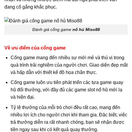
đang cố gắng khắc phục.
Đánh giá cổng game
nổ hủ Miso88
Về ưu điểm của cổng game
Cổng game mang đến nhiều sự mới mẻ và thú vị trong
quá trình trải nghiệm của người chơi. Giao diện đẹp mắt
và hấp dẫn với thiết kế đồ họa chân thực.
Cổng game luôn ưu tiên phát triển các tựa game quay
hũ đổi thưởng, với đầy đủ các game slot nổ hũ mới lạ
và hiện đại.
Tỷ lệ thưởng của mỗi trò chơi đều rất cao, mang đến
nhiều lợi ích cho người chơi khi tham gia. Đặc biệt, việc
trả thưởng diễn ra rất nhanh chóng, bạn sẽ nhận được
tiền ngay sau khi có kết quả quay thưởng.